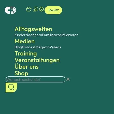
Menü
Alltagswelten
Kinder
Nachbarn
Familie
Arbeit
Senioren
Medien
Blog
Podcast
Magazin
Videos
Training
Veranstaltungen
Über uns
Shop