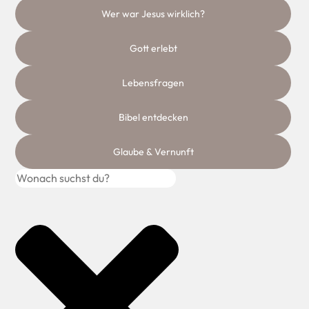
Was weiß man über Jesus als historische
Wer war Jesus wirklich?
Person? War er wirklich Gottes Sohn.
Gott erlebt
Warum lesen Menschen heute noch in der
Bibel?
Lebensfragen
Wie kann man sie heute verstehen und wie
glaubwürdig ist sie?
Bibel entdecken
Ist Glauben vernünftig?
Glaube & Vernunft
Sind Glaube und Vernunft Gegensätze, die
miteinander nicht vereinbar sind? Erfahre,
warum auch Wissenschaftler an Gott
glauben.
Wie erfahren Menschen Gott?
Wie Leben Christen. Echte Geschichten,
echte Menschen, echtes Leben – kein
Wunschdenken, sondern gelebter Glaube