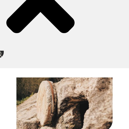
heute.
Ist der Glaube die Antwort auf
Lebensfragen?
Was ist der Sinn des Lebens? Was hilft
gegen Einsamkeit? Wo kommen wir her?
Gibt es einen Schöpfer? Was kommt nach
dem Tod?
Ist Glaube vielleicht sogar etwas für mich?