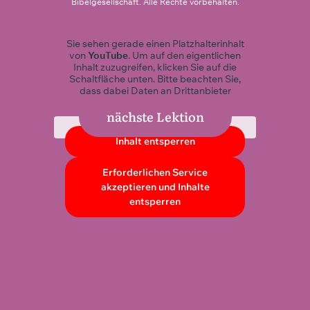
Bibelgesellschaft. Alle Rechte vorbehalten.
Sie sehen gerade einen Platzhalterinhalt
Fazit
von
YouTube
. Um auf den eigentlichen
Inhalt zuzugreifen, klicken Sie auf die
Schaltfläche unten. Bitte beachten Sie,
dass dabei Daten an Drittanbieter
weitergegeben werden.
nächste Lektion
Mehr Informationen
Inhalt entsperren
Erforderlichen Service
akzeptieren und Inhalte
entsperren