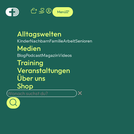
Menü
Alltagswelten
Kinder
Nachbarn
Familie
Arbeit
Senioren
Medien
Blog
Podcast
Magazin
Videos
Training
Veranstaltungen
Über uns
Shop