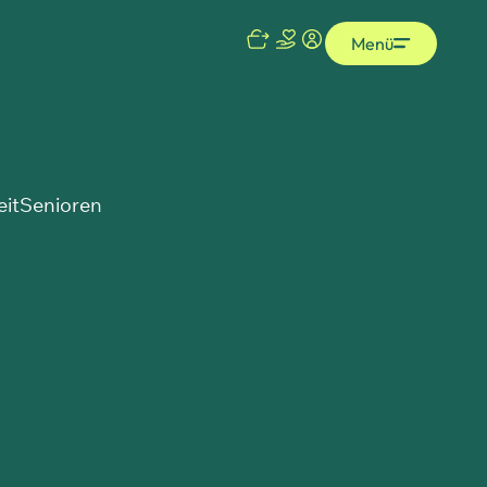
Menü
eit
Senioren