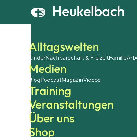
Alltagswelten
Kinder
Nachbarschaft & Freizeit
Familie
Arb
Medien
Blog
Podcast
Magazin
Videos
Training
Veranstaltungen
Über uns
Shop