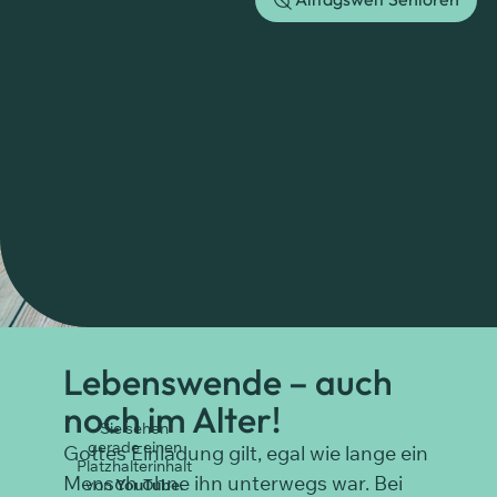
Lebenswende – auch
noch im Alter!
Sie sehen
gerade einen
Gottes Einladung gilt, egal wie lange ein
Platzhalterinhalt
Mensch ohne ihn unterwegs war. Bei
von
YouTube
.