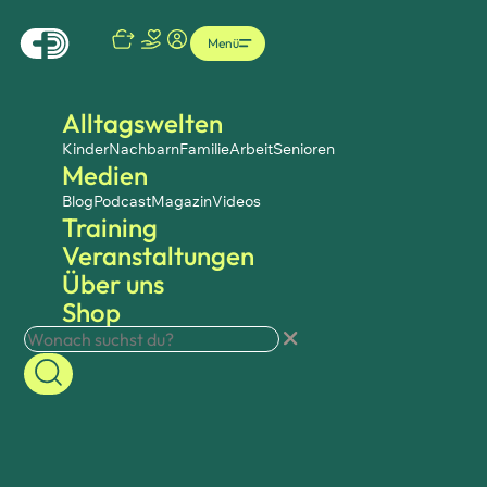
Menü
Alltagswelten
Kinder
Nachbarn
Familie
Arbeit
Senioren
Medien
Blog
Podcast
Magazin
Videos
Training
Veranstaltungen
Über uns
Shop