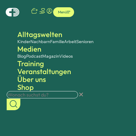
Menü
Alltagswelten
Kinder
Nachbarn
Familie
Arbeit
Senioren
Medien
Blog
Podcast
Magazin
Videos
Training
Veranstaltungen
Über uns
Shop