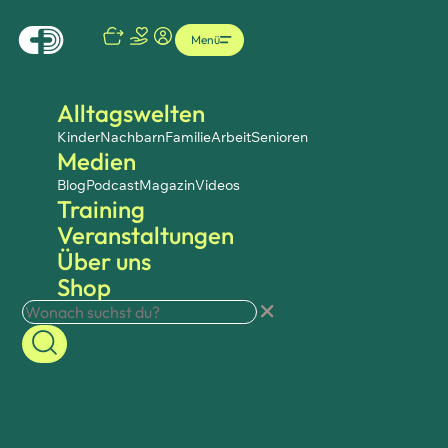
Menü
Alltagswelten
Kinder
Nachbarn
Familie
Arbeit
Senioren
Medien
Blog
Podcast
Magazin
Videos
Training
Veranstaltungen
Über uns
Shop