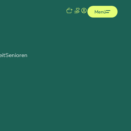
Menü
eit
Senioren