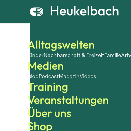
Alltagswelten
Kinder
Nachbarschaft & Freizeit
Familie
Arb
Medien
Blog
Podcast
Magazin
Videos
Training
Veranstaltungen
Über uns
Shop