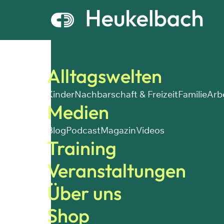
Alltagswelten
Kinder
Nachbarschaft & Freizeit
Familie
Arb
Medien
Blog
Podcast
Magazin
Videos
Training
Veranstaltungen
Über uns
Shop