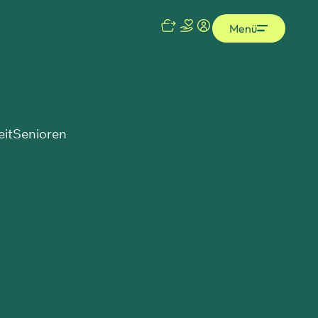
Menü
eit
Senioren