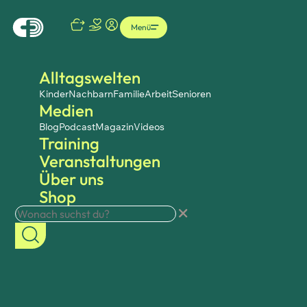
Menü
Alltagswelten
Kinder
Nachbarn
Familie
Arbeit
Senioren
Medien
Blog
Podcast
Magazin
Videos
Training
Veranstaltungen
Über uns
Shop