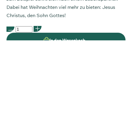
Dabei hat Weihnachten viel mehr zu bieten: Jesus
Christus, den Sohn Gottes!
In den Warenkorb
In den Warenkorb
In den Warenkorb
In den Warenkorb
Zum Merkzettel
Teilen
Artikelnummer:
CF04
Kategorie:
Unkategorisiert