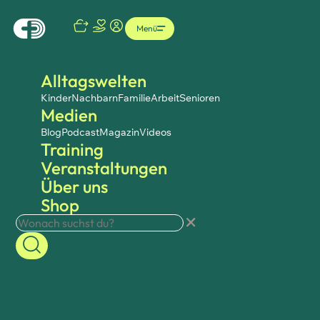
Menü
Alltagswelten
Kinder
Nachbarn
Familie
Arbeit
Senioren
Medien
Blog
Podcast
Magazin
Videos
Training
Veranstaltungen
Über uns
Shop