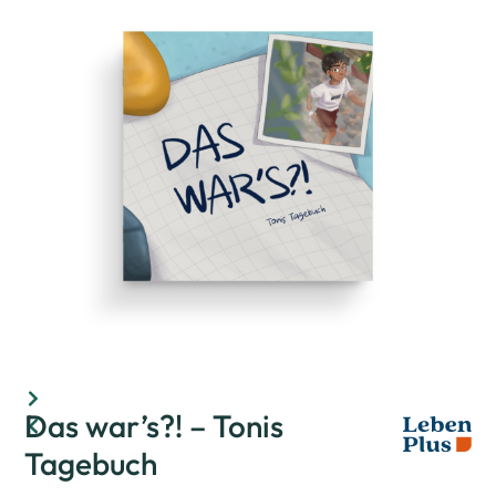
Das war’s?! – Tonis
Tagebuch
Bewertet mit
0
von 5