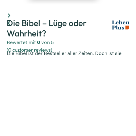
Die Bibel – Lüge oder
Wahrheit?
Bewertet mit
0
von 5
(
0
customer reviews)
Die Bibel ist der Bestseller aller Zeiten. Doch ist sie
wirklich das, was sie behauptet zu sein, nämlich
Gottes Wort? Ist sie vertrauenswürdig? Ist ihre
Echtheit belegbar? Ist die darin aufgeschriebene
Botschaft für uns heute noch relevant? Kann man
herausfinden, ob sie wirklich Gottes Wort ist? Eins ist
sicher: Wenn die Bibel wirklich Gottes Botschaft an
uns ist, dann wäre es fatal, sie nicht zu kennen.