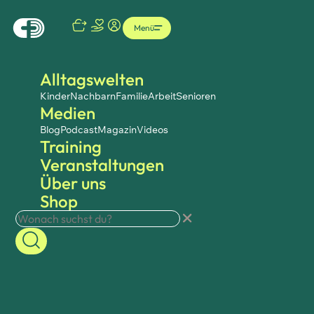
Menü
Alltagswelten
Kinder
Nachbarn
Familie
Arbeit
Senioren
Medien
Blog
Podcast
Magazin
Videos
Training
Veranstaltungen
Über uns
Shop