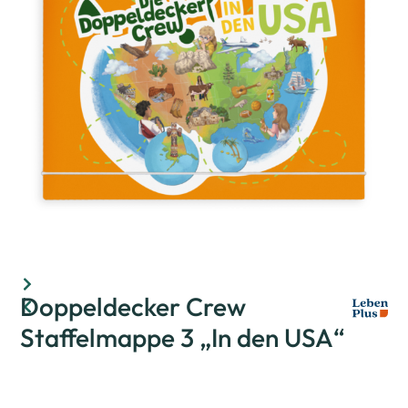
Doppeldecker Crew
Staffelmappe 3 „In den USA“
Bewertet mit
0
von 5
(
0
customer reviews)
In der Staffelmappe 3 „In den USA“ findest du zu