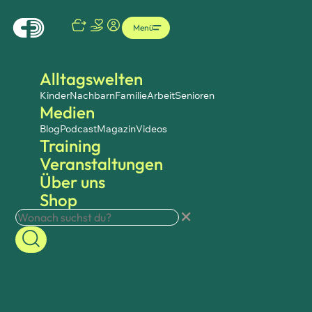
Menü
Alltagswelten
Kinder
Nachbarn
Familie
Arbeit
Senioren
Medien
Blog
Podcast
Magazin
Videos
Training
Veranstaltungen
Über uns
Shop