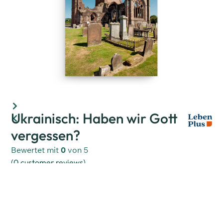
Ukrainisch: Haben wir Gott
vergessen?
Bewertet mit
0
von 5
(
0
customer reviews)
Flyer in ukrainischer Sprache: Wir mühen uns ab in
Krisen und Schwierigkeiten: Coronakrise,
Arbeitslosigkeit, Naturkatastrophen und nun auch