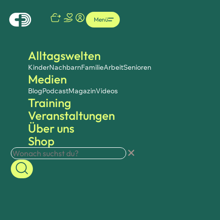
Menü
Alltagswelten
Kinder
Nachbarn
Familie
Arbeit
Senioren
Medien
Blog
Podcast
Magazin
Videos
Training
Veranstaltungen
Über uns
Shop