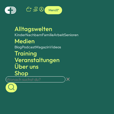
Menü
Alltagswelten
Kinder
Nachbarn
Familie
Arbeit
Senioren
Medien
Blog
Podcast
Magazin
Videos
Training
Veranstaltungen
Über uns
Shop