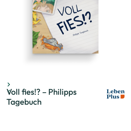
Voll fies!? – Philipps
Tagebuch
Bewertet mit
0
von 5
(
0
customer reviews)
Philipp ist mittlerweile zu alt, um am Halloween-Abend
an fremden Haustüren „Süßes oder Saures“