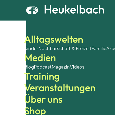
Alltagswelten
Kinder
Nachbarschaft & Freizeit
Familie
Arb
Medien
Blog
Podcast
Magazin
Videos
Training
Veranstaltungen
Über uns
Shop