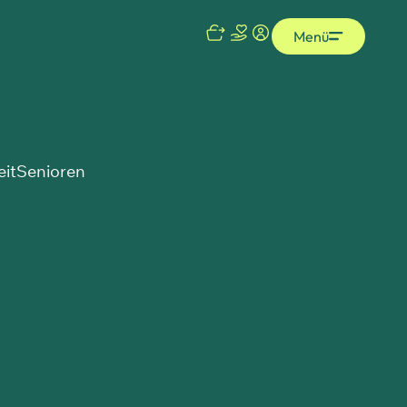
Menü
eit
Senioren