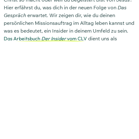
Hier erfährst du, was dich in der neuen Folge von
Das
Gespräch
erwartet. Wir zeigen dir, wie du deinen
persönlichen Missionsauftrag im Alltag leben kannst und
was es bedeutet, ein Insider in deinem Umfeld zu sein.
Das Arbeitsbuch
Der Insider
vom CLV
dient uns als
Grundlage für den Podcast.
#46 vom Podcast
Das Gespräch
:
Gesetzlichkeit vs. Freiheit in Christus
–
Wie lebe ich als
Christ in der Freiheit des Evangeliums?
Das Evangelium bedeutet Freiheit. Aber was bedeutet
diese Freiheit konkret und wie können wir sie vollständig
ausleben? Und welche Konsequenzen hat sie für meinen
persönlichen Evangelisationsauftrag als Christ? Genau
diesen Fragen gehen Christian und Jochen in der
aktuellen Folge von
Das Gespräch
auf den Grund.
Anhand von
Galater 5
untersuchen sie verschiedene