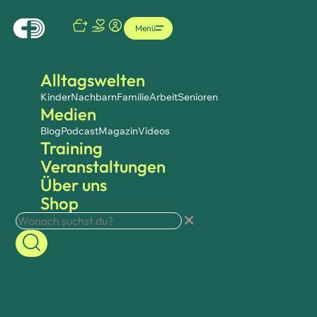
Menü
Alltagswelten
Kinder
Nachbarn
Familie
Arbeit
Senioren
Medien
Blog
Podcast
Magazin
Videos
Training
Veranstaltungen
Über uns
Shop