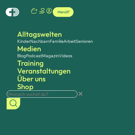
Menü
Alltagswelten
Kinder
Nachbarn
Familie
Arbeit
Senioren
Medien
Blog
Podcast
Magazin
Videos
Training
Veranstaltungen
Über uns
Shop