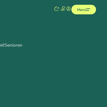
Menü
eit
Senioren