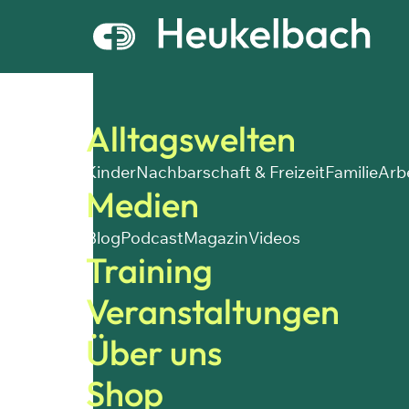
Alltagswelten
Kinder
Nachbarschaft & Freizeit
Familie
Arb
Medien
Blog
Podcast
Magazin
Videos
Training
Veranstaltungen
Über uns
Shop