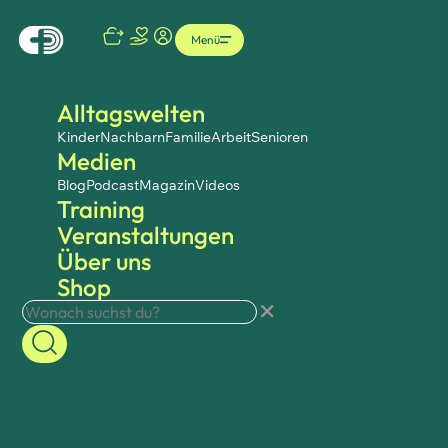
Menü
Alltagswelten
Kinder
Nachbarn
Familie
Arbeit
Senioren
Medien
Blog
Podcast
Magazin
Videos
Training
Veranstaltungen
Über uns
Shop