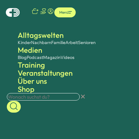
Menü
Alltagswelten
Kinder
Nachbarn
Familie
Arbeit
Senioren
Medien
Blog
Podcast
Magazin
Videos
Training
Veranstaltungen
Über uns
Shop