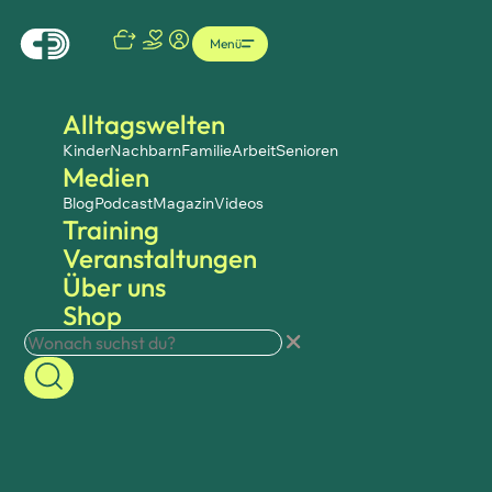
Menü
Alltagswelten
Kinder
Nachbarn
Familie
Arbeit
Senioren
Medien
Blog
Podcast
Magazin
Videos
Training
Veranstaltungen
Über uns
Shop