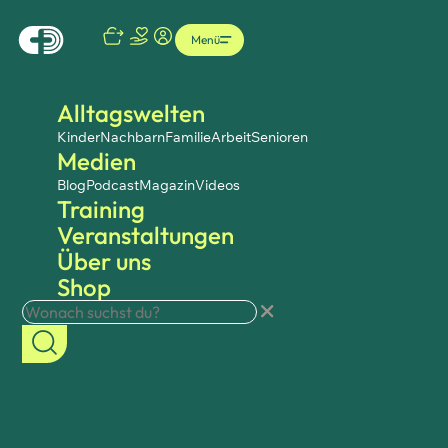
Menü
Alltagswelten
Kinder
Nachbarn
Familie
Arbeit
Senioren
Medien
Blog
Podcast
Magazin
Videos
Training
Veranstaltungen
Über uns
Shop