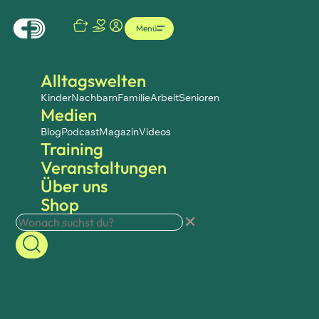
Menü
Alltagswelten
Kinder
Nachbarn
Familie
Arbeit
Senioren
Medien
Blog
Podcast
Magazin
Videos
Training
Veranstaltungen
Über uns
Shop