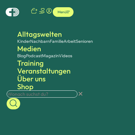
Menü
Alltagswelten
Kinder
Nachbarn
Familie
Arbeit
Senioren
Medien
Blog
Podcast
Magazin
Videos
Training
Veranstaltungen
Über uns
Shop