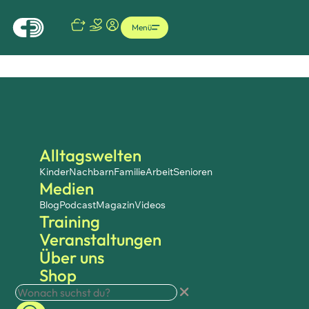
Menü
Alltagswelten
Kinder
Nachbarn
Familie
Arbeit
Senioren
Medien
Blog
Podcast
Magazin
Videos
Training
Veranstaltungen
Über uns
Shop