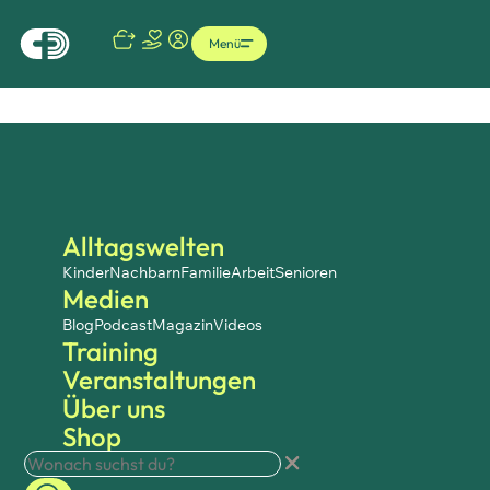
Menü
Alltagswelten
Kinder
Nachbarn
Familie
Arbeit
Senioren
Medien
Blog
Podcast
Magazin
Videos
Training
Veranstaltungen
Über uns
Shop