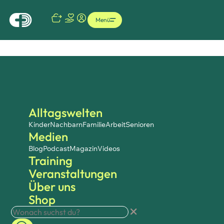
Menü
Alltagswelten
Kinder
Nachbarn
Familie
Arbeit
Senioren
Medien
Blog
Podcast
Magazin
Videos
Training
Veranstaltungen
Über uns
Shop