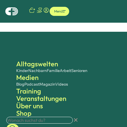
Menü
Alltagswelten
Kinder
Nachbarn
Familie
Arbeit
Senioren
Medien
Blog
Podcast
Magazin
Videos
Training
Veranstaltungen
Über uns
Shop