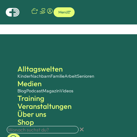
Menü
Alltagswelten
Kinder
Nachbarn
Familie
Arbeit
Senioren
Medien
Blog
Podcast
Magazin
Videos
Training
Veranstaltungen
Über uns
Shop