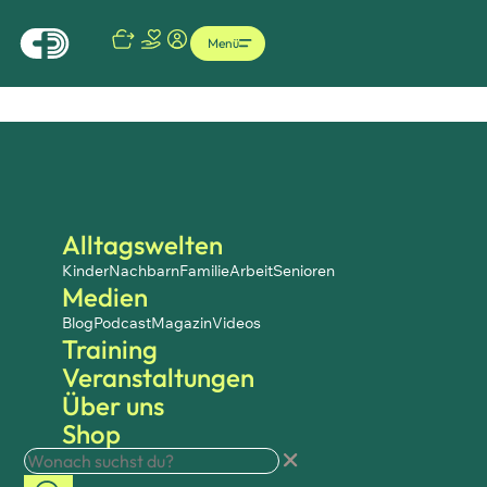
Menü
Alltagswelten
Kinder
Nachbarn
Familie
Arbeit
Senioren
Medien
Blog
Podcast
Magazin
Videos
Training
Veranstaltungen
Über uns
Shop