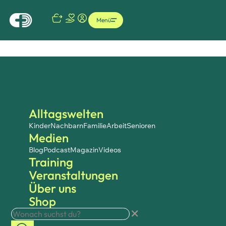
Menü
Alltagswelten
Kinder
Nachbarn
Familie
Arbeit
Senioren
Medien
Blog
Podcast
Magazin
Videos
Training
Veranstaltungen
Über uns
Shop