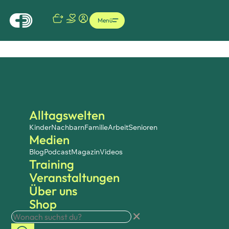
Menü
Alltagswelten
Kinder
Nachbarn
Familie
Arbeit
Senioren
Medien
Blog
Podcast
Magazin
Videos
Training
Veranstaltungen
Über uns
Shop