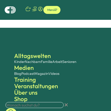
Menü
Alltagswelten
Kinder
Nachbarn
Familie
Arbeit
Senioren
Medien
Blog
Podcast
Magazin
Videos
Training
Veranstaltungen
Über uns
Shop