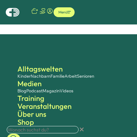
Menü
Alltagswelten
Kinder
Nachbarn
Familie
Arbeit
Senioren
Medien
Blog
Podcast
Magazin
Videos
Training
Veranstaltungen
Über uns
Shop