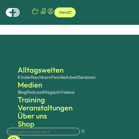
Menü
Alltagswelten
Kinder
Nachbarn
Familie
Arbeit
Senioren
Medien
Blog
Podcast
Magazin
Videos
Training
Veranstaltungen
Über uns
Shop