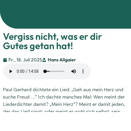
Vergiss nicht, was er dir
Gutes getan hat!
Fr., 18. Juli 2025
Hans Allgaier
Paul Gerhard dichtete ein Lied: „Geh aus mein Herz und
suche Freud …“ Ich dachte manches Mal: Wen meint der
Liederdichter damit? „Mein Herz“? Meint er damit jeden,
der das Lied singt; oder meint er wohl sich selbst, sein
eigenes Herz? Vor einiger Zeit sprach ich mit einer Frau,
sie kennt den Dichter wohl gut, hat manches über ihn