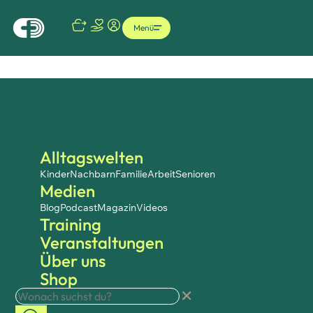
Menü
Alltagswelten
Kinder
Nachbarn
Familie
Arbeit
Senioren
Medien
Blog
Podcast
Magazin
Videos
Training
Veranstaltungen
Über uns
Shop