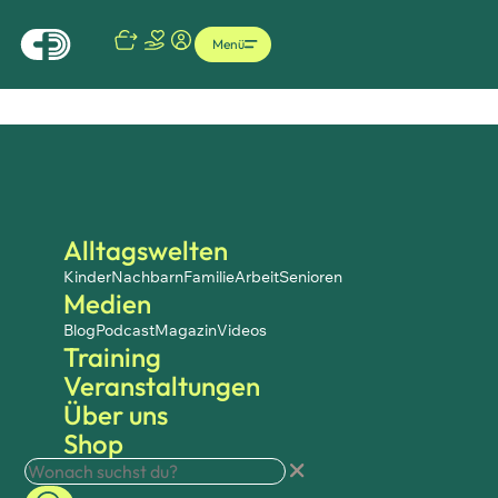
Menü
Alltagswelten
Kinder
Nachbarn
Familie
Arbeit
Senioren
Medien
Blog
Podcast
Magazin
Videos
Training
Veranstaltungen
Über uns
Shop