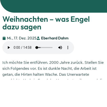
Weihnachten – was Engel
dazu sagen
Mi., 17. Dez. 2025
Eberhard Dahm
Ich möchte Sie entführen. 2000 Jahre zurück. Stellen Sie
sich Folgendes vor. Es ist dunkle Nacht, die Arbeit ist
getan, die Hirten halten Wache. Das Unerwartete
geschieht: „Und ein Engel des Herrn trat zu ihnen, und die
Herrlichkeit des Herrn umleuchtete sie, und sie fürchteten
sich mit großer Furcht. Und der Engel sprach …“