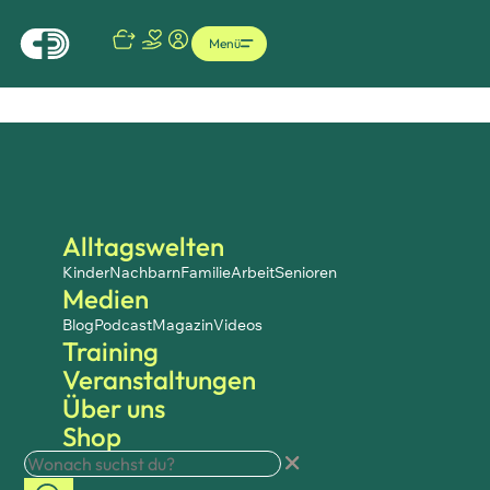
Menü
Alltagswelten
Kinder
Nachbarn
Familie
Arbeit
Senioren
Medien
Blog
Podcast
Magazin
Videos
Training
Veranstaltungen
Über uns
Shop