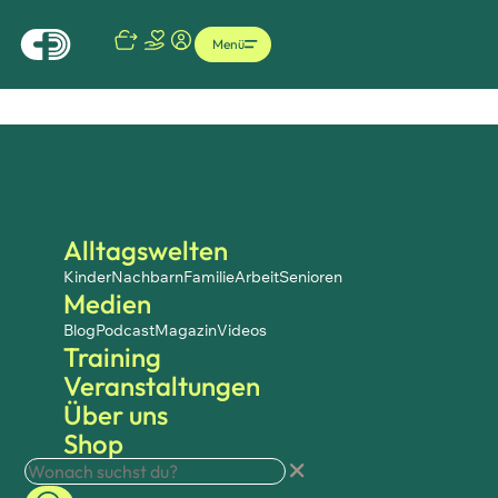
Menü
Alltagswelten
Kinder
Nachbarn
Familie
Arbeit
Senioren
Medien
Blog
Podcast
Magazin
Videos
Training
Veranstaltungen
Über uns
Shop