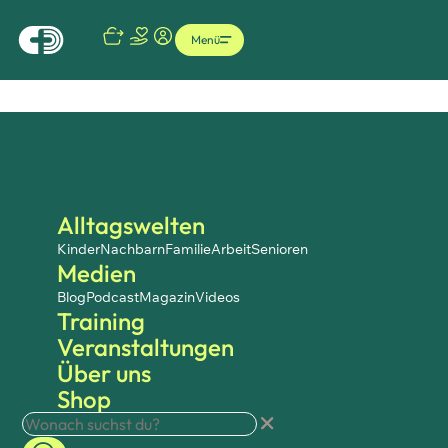
Menü
Alltagswelten
Kinder
Nachbarn
Familie
Arbeit
Senioren
Medien
Blog
Podcast
Magazin
Videos
Training
Veranstaltungen
Über uns
Shop