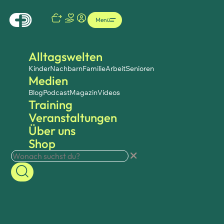
Menü
Alltagswelten
Kinder
Nachbarn
Familie
Arbeit
Senioren
Medien
Blog
Podcast
Magazin
Videos
Training
Veranstaltungen
Über uns
Shop