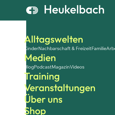
Alltagswelten
Kinder
Nachbarschaft & Freizeit
Familie
Arb
Medien
Blog
Podcast
Magazin
Videos
Training
Veranstaltungen
Über uns
Shop