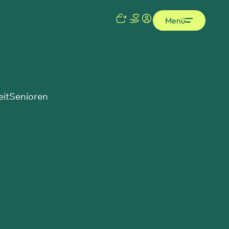
Menü
eit
Senioren