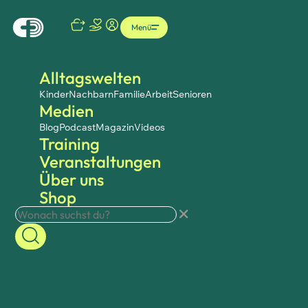
Menü
Alltagswelten
Kinder
Nachbarn
Familie
Arbeit
Senioren
Medien
Blog
Podcast
Magazin
Videos
Training
Veranstaltungen
Über uns
Shop