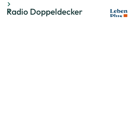
Radio Doppeldecker
Lieder-CD
Bewertet mit
0
von 5
(
0
customer reviews)
Achtung: Nur noch für Besteller aus der Schweiz
verfügbar!
#Vier interessante Doppeldecker-
Hörspiele mit vielen neuen Kinderliedern von Frank
Ulrich.
In den Warenkorb
Zum Merkzettel
Teilen
Artikelnummer:
KLCD
Kategorie:
Unkategorisiert
Ziel des Produkts:
Format: