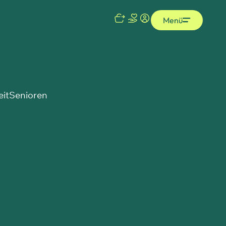
Menü
eit
Senioren