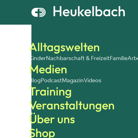
Alltagswelten
Kinder
Nachbarschaft & Freizeit
Familie
Arb
Medien
Blog
Podcast
Magazin
Videos
Training
Veranstaltungen
Über uns
Shop