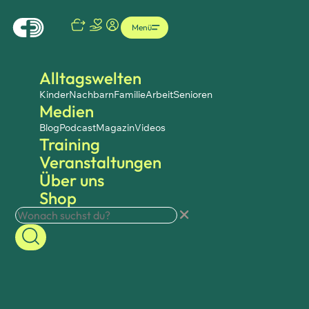
Menü
Alltagswelten
Kinder
Nachbarn
Familie
Arbeit
Senioren
Medien
Blog
Podcast
Magazin
Videos
Training
Veranstaltungen
Über uns
Shop