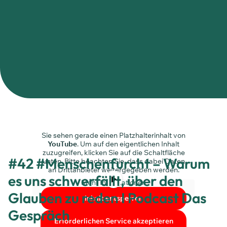
Sie sehen gerade einen Platzhalterinhalt von
YouTube
. Um auf den eigentlichen Inhalt
zuzugreifen, klicken Sie auf die Schaltfläche
#42 #Menschenfurcht – Warum
unten. Bitte beachten Sie, dass dabei Daten
an Drittanbieter weitergegeben werden.
es uns schwerfällt, über den
Mehr Informationen
Glauben zu reden I Podcast Das
Inhalt entsperren
Gespräch
Erforderlichen Service akzeptieren