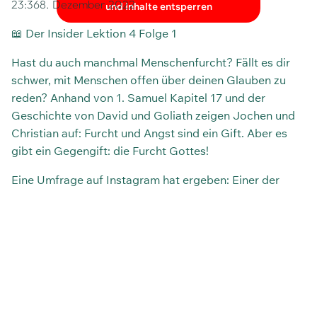
23:36
8. Dezember 2022
und Inhalte entsperren
📖 Der Insider Lektion 4 Folge 1
Hast du auch manchmal Menschenfurcht? Fällt es dir
schwer, mit Menschen offen über deinen Glauben zu
reden? Anhand von 1. Samuel Kapitel 17 und der
Geschichte von David und Goliath zeigen Jochen und
Christian auf: Furcht und Angst sind ein Gift. Aber es
gibt ein Gegengift: die Furcht Gottes!
Eine Umfrage auf Instagram hat ergeben: Einer der
Hauptgründe, warum es euch schwer fällt, über den
Glauben zu reden, ist Menschenfurcht. In dieser Folge
von „Das Gespräch“ untersuchen Christian Caspari und
Jochen Endres, woher Menschenfurcht kommt und wie
ihr sie überwinden könnt.
Auch diesmal gibt es wieder eine Challenge: Erinnere
dich an eine Situation, in der du Angst hattest. Versuche