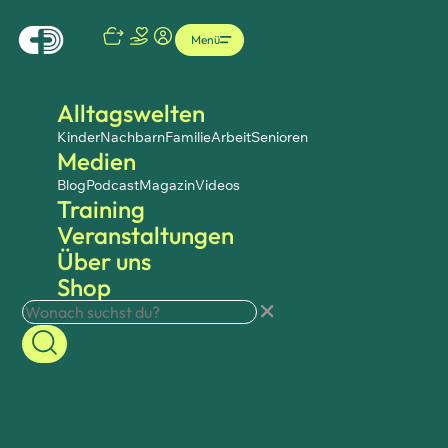
Menü
Alltagswelten
Kinder
Nachbarn
Familie
Arbeit
Senioren
Medien
Blog
Podcast
Magazin
Videos
Training
Veranstaltungen
Über uns
Shop