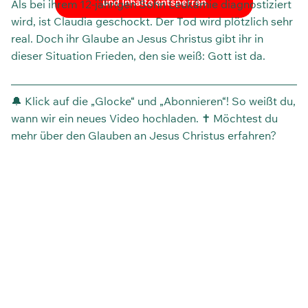
und Inhalte entsperren
Als bei ihrem 12-jährigen Sohn Leukämie diagnostiziert
wird, ist Claudia geschockt. Der Tod wird plötzlich sehr
real. Doch ihr Glaube an Jesus Christus gibt ihr in
dieser Situation Frieden, den sie weiß: Gott ist da.
———————————————————————————
🔔 Klick auf die „Glocke“ und „Abonnieren“! So weißt du,
wann wir ein neues Video hochladen.
✝ Möchtest du
mehr über den Glauben an Jesus Christus erfahren?
Schau auf unserer Homepage vorbei:
https://heukelbach.org/9-schritte-zum-glauben-an-jesus
⛪ Du bist auf der Suche nach einem Video für den
Gottesdienst, den Konfiunterricht oder den Hauskreis?
Du darfst unsere Videos gerne dafür verwenden.
———————————————————————————
INSTA:
https://www.instagram.com/mwheukelbach/
HOME:
https://heukelbach.org/
SHOP:
https://shop.heukelbach.org/