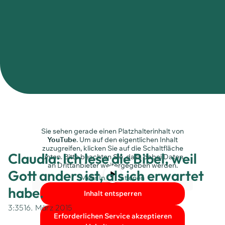
Sie sehen gerade einen Platzhalterinhalt von
YouTube
. Um auf den eigentlichen Inhalt
zuzugreifen, klicken Sie auf die Schaltfläche
Claudia: Ich lese die Bibel, weil
unten. Bitte beachten Sie, dass dabei Daten
an Drittanbieter weitergegeben werden.
Gott anders ist, als ich erwartet
Mehr Informationen
habe.
Inhalt entsperren
3:35
16. März 2015
Erforderlichen Service akzeptieren