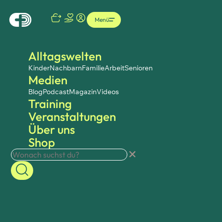
Menü
Alltagswelten
Kinder
Nachbarn
Familie
Arbeit
Senioren
Medien
Blog
Podcast
Magazin
Videos
Training
Veranstaltungen
Über uns
Shop