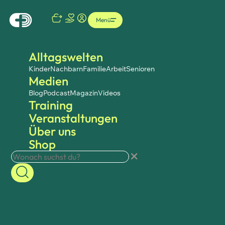
Menü
Alltagswelten
Kinder
Nachbarn
Familie
Arbeit
Senioren
Medien
Blog
Podcast
Magazin
Videos
Training
Veranstaltungen
Über uns
Shop