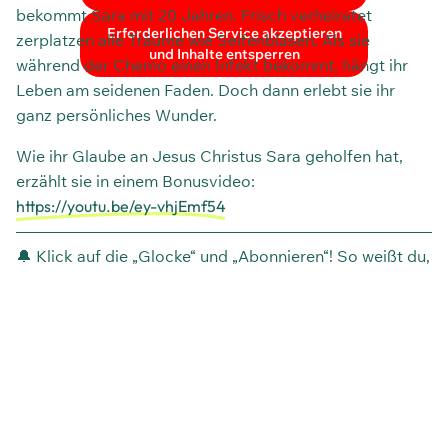
bekommt Sara mit 20 Jahren. Frisch verheiratet
Erforderlichen Service akzeptieren
zerplatzen alle Träume wie Seifenblasen. Als sie
und Inhalte entsperren
während der Chemo einen Infekt bekommt, hängt ihr
Leben am seidenen Faden. Doch dann erlebt sie ihr
ganz persönliches Wunder.
Wie ihr Glaube an Jesus Christus Sara geholfen hat,
erzählt sie in einem Bonusvideo:
https://youtu.be/ey-vhjEmf54
———————————————————————————
🔔 Klick auf die „Glocke“ und „Abonnieren“! So weißt du,
wann wir ein neues Video hochladen.
✝ Möchtest du
mehr über den Glauben an Jesus Christus erfahren?
Schau auf unserer Homepage vorbei:
https://heukelbach.org/9-schritte-zum-glauben-an-jesus
⛪ Du bist auf der Suche nach einem Video für den
Gottesdienst, den Konfiunterricht oder den Hauskreis?
Du darfst unsere Videos gerne dafür verwenden.