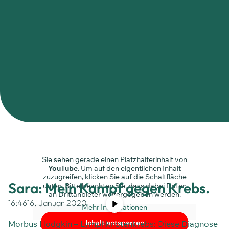
Sie sehen gerade einen Platzhalterinhalt von
YouTube
. Um auf den eigentlichen Inhalt
zuzugreifen, klicken Sie auf die Schaltfläche
Sara: Mein Kampf gegen Krebs.
unten. Bitte beachten Sie, dass dabei Daten
an Drittanbieter weitergegeben werden.
16:46
16. Januar 2020
Mehr Informationen
Inhalt entsperren
Morbus Hodgkin – Lymphknotenkrebs: Diese Diagnose